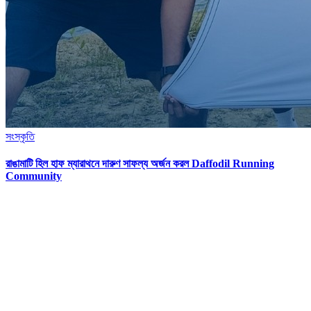
সংস্কৃতি
রাঙামাটি হিল হাফ ম্যারাথনে দারুণ সাফল্য অর্জন করল Daffodil Running
Community