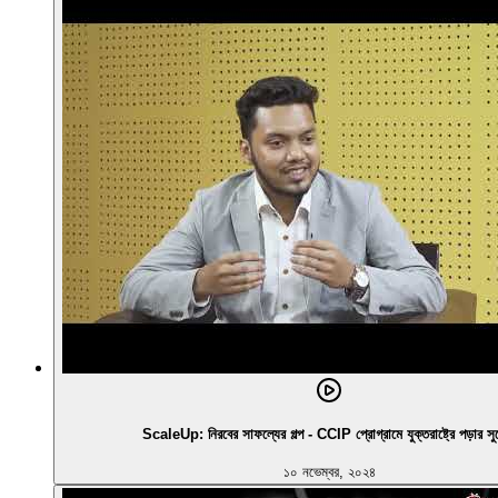
ScaleUp: নিরবের সাফল্যের গল্প - CCIP প্রোগ্রামে যুক্তরাষ্ট্রে পড়ার স
১০ নভেম্বর, ২০২৪