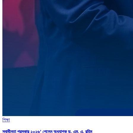
শিক্ষা
স্বাধীনতা পুরস্কার ২০২৬’ পেলেন অধ্যাপক ড. এম. এ. রহিম