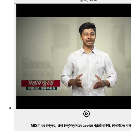
MIST-এর বিশ্বজয়, ঢাকা বিশ্ববিদ্যালয়ের ১০৫তম প্রতিষ্ঠাবার্ষিকী, শিক্ষার্থীদের না