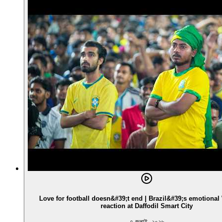
Love for football doesn&#39;t end | Brazil&#39;s emotiona
reaction at Daffodil Smart City
৭ জুলাই, ২০২৬