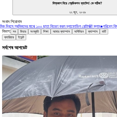
বিশ্বকাপ নিয়ে প্রেডিকশন ব্যাটেল! কে সঠিক?
২২ জুন, ২০২৬
সংবাদ শিরোনাম
িক দিবসে শ্রমিকদের মাঝে ১০০ ছাতা বিতরণ করল ড্যাফোডিল রোটার্যাক্ট ক্লাব
●
পরিবেশ বিষয
বিভাগ:
সব
ফিচার
সংস্কৃতি
শিক্ষা
আমার ক্যাম্পাস
অপিনিয়ন
ক্যাম্পাস
ভর্তি
ক্যারিয়ার
ইভেন্ট
সর্বশেষ আপডেট