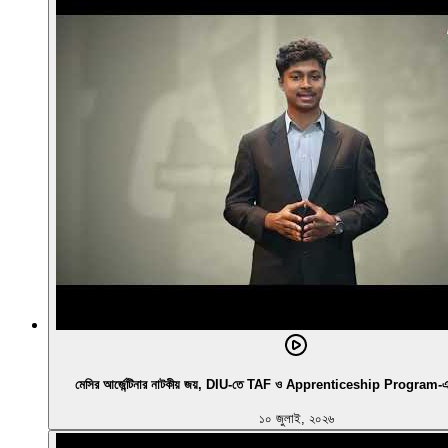
মেসির আর্জেন্টিনার নাটকীয় জয়, DIU-তে TAF ও Apprenticeship Program-এর নির
১০ জুলাই, ২০২৬