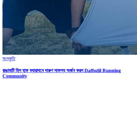
সংস্কৃতি
রাঙামাটি হিল হাফ ম্যারাথনে দারুণ সাফল্য অর্জন করল Daffodil Running
Community