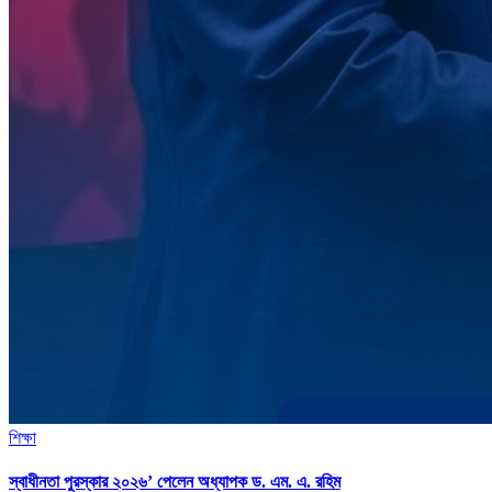
শিক্ষা
স্বাধীনতা পুরস্কার ২০২৬’ পেলেন অধ্যাপক ড. এম. এ. রহিম