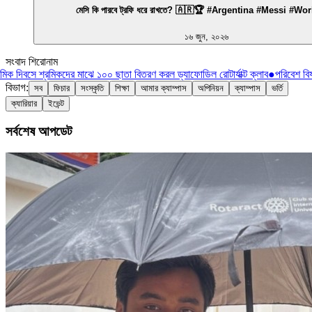
মেসি কি পারবে ট্রফি ধরে রাখতে? 🇦🇷🏆 #Argentina #Messi #W
১৬ জুন, ২০২৬
সংবাদ শিরোনাম
িক দিবসে শ্রমিকদের মাঝে ১০০ ছাতা বিতরণ করল ড্যাফোডিল রোটার্যাক্ট ক্লাব
●
পরিবেশ বিষয
বিভাগ:
সব
ফিচার
সংস্কৃতি
শিক্ষা
আমার ক্যাম্পাস
অপিনিয়ন
ক্যাম্পাস
ভর্তি
ক্যারিয়ার
ইভেন্ট
সর্বশেষ আপডেট