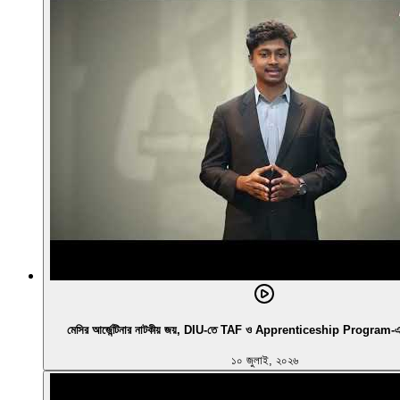
মেসির আর্জেন্টিনার নাটকীয় জয়, DIU-তে TAF ও Apprenticeship Program-এর নির
১০ জুলাই, ২০২৬