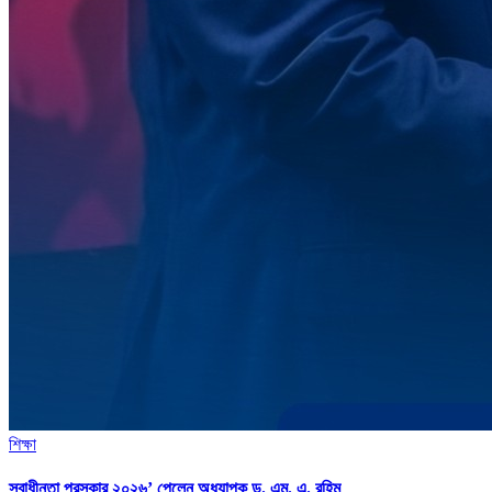
শিক্ষা
স্বাধীনতা পুরস্কার ২০২৬’ পেলেন অধ্যাপক ড. এম. এ. রহিম