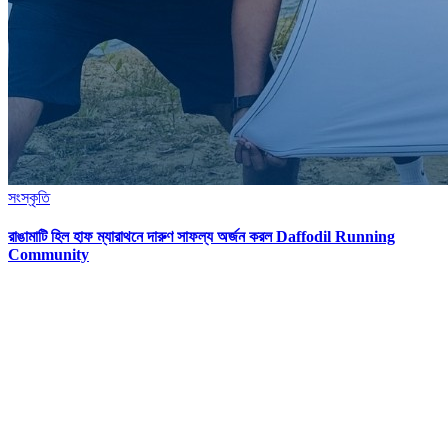
সংস্কৃতি
রাঙামাটি হিল হাফ ম্যারাথনে দারুণ সাফল্য অর্জন করল Daffodil Running
Community