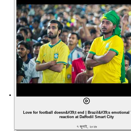
Love for football doesn&#39;t end | Brazil&#39;s emotiona
reaction at Daffodil Smart City
৭ জুলাই, ২০২৬