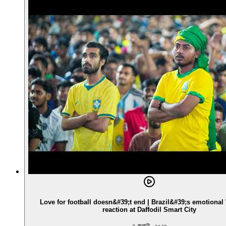
Love for football doesn&#39;t end | Brazil&#39;s emotiona
reaction at Daffodil Smart City
৭ জুলাই, ২০২৬