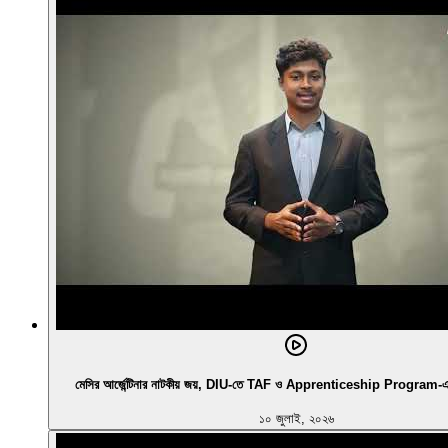
মেসির আর্জেন্টিনার নাটকীয় জয়, DIU-তে TAF ও Apprenticeship Program-এর নির
১০ জুলাই, ২০২৬