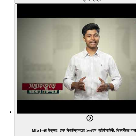
MIST-এর বিশ্বজয়, ঢাকা বিশ্ববিদ্যালয়ের ১০৫তম প্রতিষ্ঠাবার্ষিকী, শিক্ষার্থীদের না