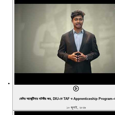
মেসির আর্জেন্টিনার নাটকীয় জয়, DIU-তে TAF ও Apprenticeship Program-এর নির
১০ জুলাই, ২০২৬