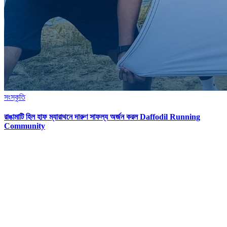
সংস্কৃতি
রাঙামাটি হিল হাফ ম্যারাথনে দারুণ সাফল্য অর্জন করল Daffodil Running
Community