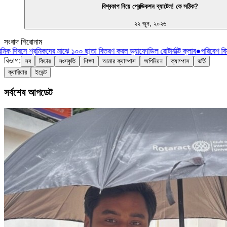
বিশ্বকাপ নিয়ে প্রেডিকশন ব্যাটেল! কে সঠিক?
২২ জুন, ২০২৬
সংবাদ শিরোনাম
িক দিবসে শ্রমিকদের মাঝে ১০০ ছাতা বিতরণ করল ড্যাফোডিল রোটার্যাক্ট ক্লাব
●
পরিবেশ বিষয
বিভাগ:
সব
ফিচার
সংস্কৃতি
শিক্ষা
আমার ক্যাম্পাস
অপিনিয়ন
ক্যাম্পাস
ভর্তি
ক্যারিয়ার
ইভেন্ট
সর্বশেষ আপডেট