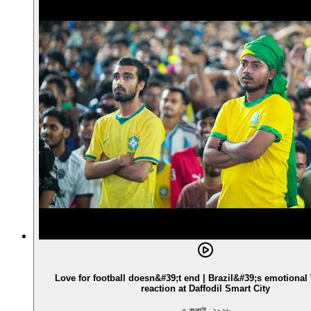
Love for football doesn&#39;t end | Brazil&#39;s emotiona
reaction at Daffodil Smart City
৭ জুলাই, ২০২৬