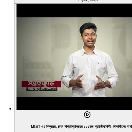
MIST-এর বিশ্বজয়, ঢাকা বিশ্ববিদ্যালয়ের ১০৫তম প্রতিষ্ঠাবার্ষিকী, শিক্ষার্থীদের না