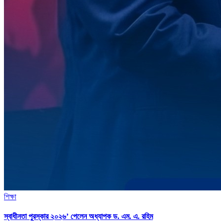
শিক্ষা
স্বাধীনতা পুরস্কার ২০২৬’ পেলেন অধ্যাপক ড. এম. এ. রহিম