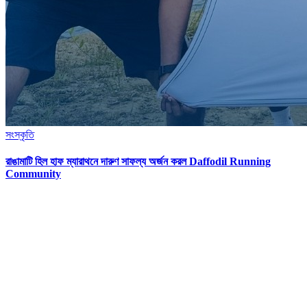
সংস্কৃতি
রাঙামাটি হিল হাফ ম্যারাথনে দারুণ সাফল্য অর্জন করল Daffodil Running
Community