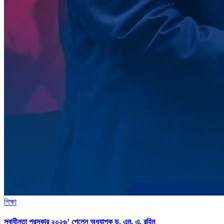
শিক্ষা
স্বাধীনতা পুরস্কার ২০২৬’ পেলেন অধ্যাপক ড. এম. এ. রহিম