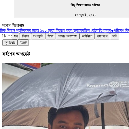
কিছু শিক্ষাসহায়ক কৌশল
২৭ জুলাই, ২০২১
সংবাদ শিরোনাম
িক দিবসে শ্রমিকদের মাঝে ১০০ ছাতা বিতরণ করল ড্যাফোডিল রোটার্যাক্ট ক্লাব
●
পরিবেশ বিষয
বিভাগ:
সব
ফিচার
সংস্কৃতি
শিক্ষা
আমার ক্যাম্পাস
অপিনিয়ন
ক্যাম্পাস
ভর্তি
ক্যারিয়ার
ইভেন্ট
সর্বশেষ আপডেট