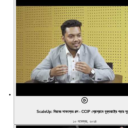
ScaleUp: নিরবের সাফল্যের গল্প - CCIP প্রোগ্রামে যুক্তরাষ্ট্রে পড়ার স
১০ নভেম্বর, ২০২৪