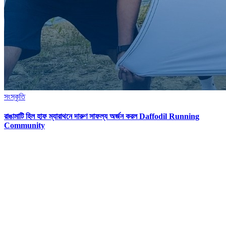
সংস্কৃতি
রাঙামাটি হিল হাফ ম্যারাথনে দারুণ সাফল্য অর্জন করল Daffodil Running
Community