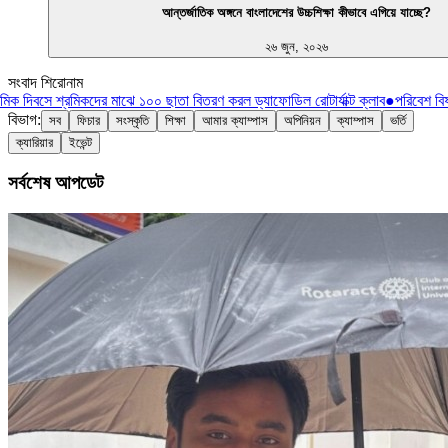
আন্তর্জাতিক অঙ্গনে বাংলাদেশের উচ্চশিক্ষা কীভাবে এগিয়ে যাচ্ছে?
২৬ জুন, ২০২৬
সংবাদ শিরোনাম
িক দিবসে শ্রমিকদের মাঝে ১০০ ছাতা বিতরণ করল ড্যাফোডিল রোটার্যাক্ট ক্লাব
●
পরিবেশ বিষয
বিভাগ:
সব
ফিচার
সংস্কৃতি
শিক্ষা
আমার ক্যাম্পাস
অপিনিয়ন
ক্যাম্পাস
ভর্তি
ক্যারিয়ার
ইভেন্ট
সর্বশেষ আপডেট