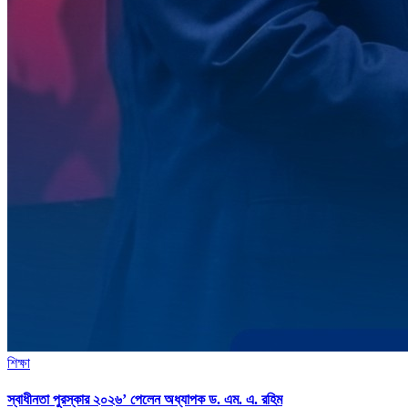
শিক্ষা
স্বাধীনতা পুরস্কার ২০২৬’ পেলেন অধ্যাপক ড. এম. এ. রহিম