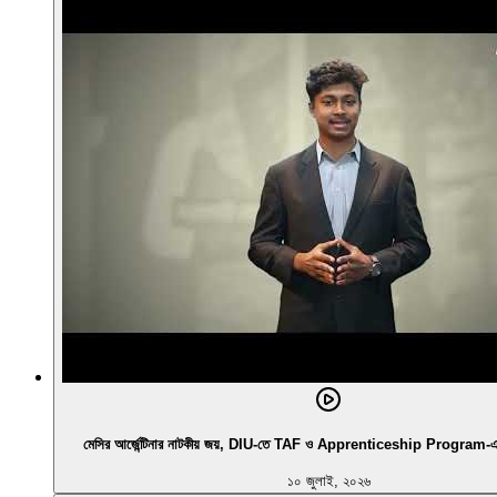
মেসির আর্জেন্টিনার নাটকীয় জয়, DIU-তে TAF ও Apprenticeship Program-এর নির
১০ জুলাই, ২০২৬