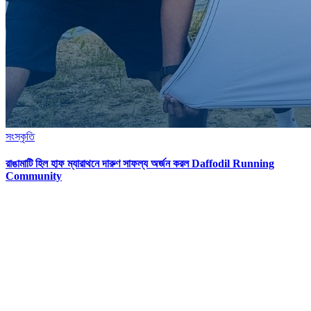
সংস্কৃতি
রাঙামাটি হিল হাফ ম্যারাথনে দারুণ সাফল্য অর্জন করল Daffodil Running
Community