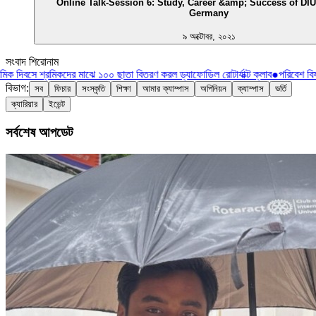
Online Talk-Session 6: Study, Career &amp; Success of DIU
Germany
৯ অক্টোবর, ২০২১
সংবাদ শিরোনাম
িক দিবসে শ্রমিকদের মাঝে ১০০ ছাতা বিতরণ করল ড্যাফোডিল রোটার্যাক্ট ক্লাব
●
পরিবেশ বিষয
বিভাগ:
সব
ফিচার
সংস্কৃতি
শিক্ষা
আমার ক্যাম্পাস
অপিনিয়ন
ক্যাম্পাস
ভর্তি
ক্যারিয়ার
ইভেন্ট
সর্বশেষ আপডেট