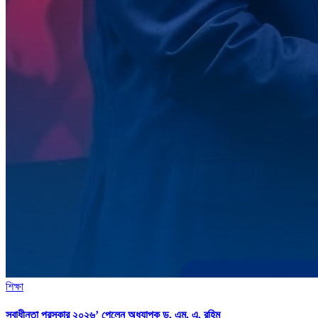
শিক্ষা
স্বাধীনতা পুরস্কার ২০২৬’ পেলেন অধ্যাপক ড. এম. এ. রহিম