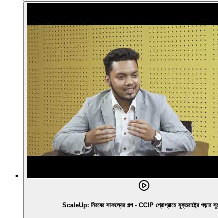
ScaleUp: নিরবের সাফল্যের গল্প - CCIP প্রোগ্রামে যুক্তরাষ্ট্রে পড়ার স