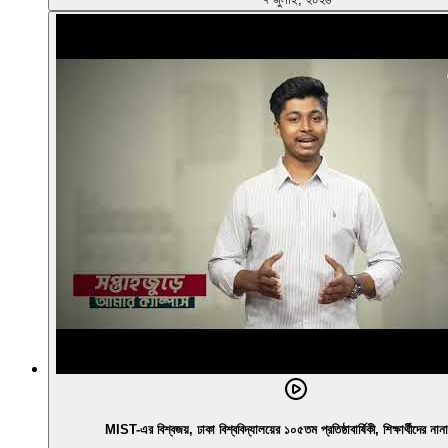
MIST-এর বিশ্বজয়, ঢাকা বিশ্ববিদ্যালয়ের ১০৫তম প্রতিষ্ঠাবার্ষিকী, শিক্ষার্থীদের না