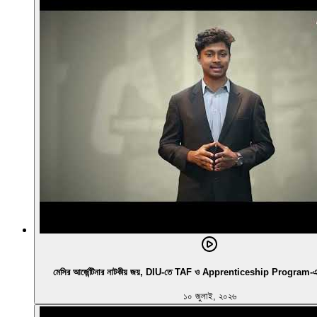
মেসির আর্জেন্টিনার নাটকীয় জয়, DIU-তে TAF ও Apprenticeship Program-এর নির
১০ জুলাই, ২০২৬