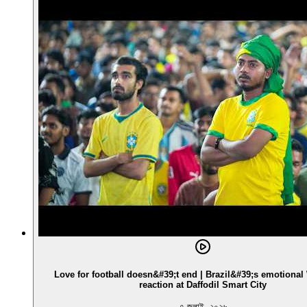
Love for football doesn&#39;t end | Brazil&#39;s emotiona
reaction at Daffodil Smart City
৭ জুলাই, ২০২৬